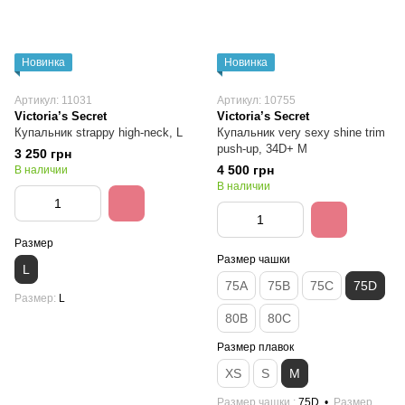
Новинка
Новинка
Артикул: 11031
Артикул: 10755
Victoria’s Secret
Victoria’s Secret
Купальник strappy high-neck, L
Купальник very sexy shine trim
push-up, 34D+ M
3 250 грн
4 500 грн
В наличии
В наличии
Размер
Размер чашки
L
75A
75B
75C
75D
Размер
L
80B
80C
Размер плавок
XS
S
M
Размер чашки
75D
Размер