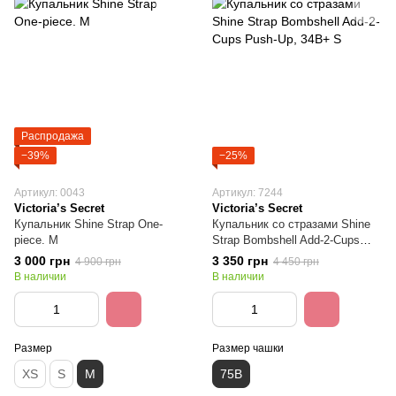
Распродажа
−39%
−25%
Артикул: 0043
Артикул: 7244
Victoria’s Secret
Victoria’s Secret
Купальник Shine Strap One-
Купальник со стразами Shine
piece. M
Strap Bombshell Add-2-Cups
Push-Up, 34B+ S
3 000 грн
3 350 грн
4 900 грн
4 450 грн
В наличии
В наличии
Размер
Размер чашки
XS
S
M
75B