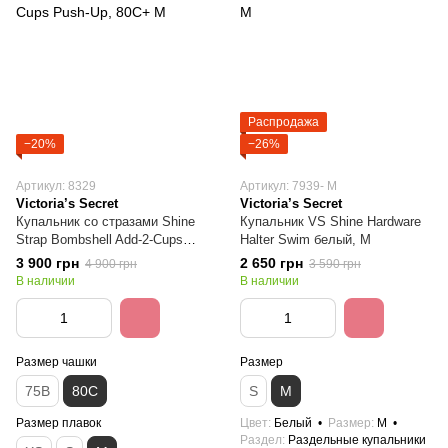
Распродажа
−20%
−26%
Артикул: 8329
Артикул: 7939- M
Victoria’s Secret
Victoria’s Secret
Купальник со стразами Shine
Купальник VS Shine Hardware
Strap Bombshell Add-2-Cups
Halter Swim белый, M
Push-Up, 80C+ M
3 900 грн
2 650 грн
4 900 грн
3 590 грн
В наличии
В наличии
Размер чашки
Размер
75B
80C
S
M
Размер плавок
Цвет
Белый
Размер
M
Раздел
Раздельные купальники