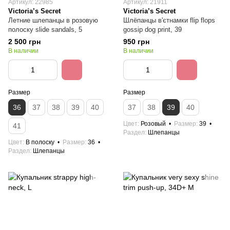
Артикул: 22985
Артикул: 21911
Victoria’s Secret
Victoria’s Secret
Летние шлепанцы в розовую
Шлёпанцы в'єтнамки flip flops
полоску slide sandals, 5
gossip dog print, 39
2 500 грн
950 грн
В наличии
В наличии
Размер
Размер
36
37
38
39
40
37
38
39
40
Цвет
Розовый
Размер
39
41
Раздел
Шлепанцы
Цвет
В полоску
Размер
36
Раздел
Шлепанцы