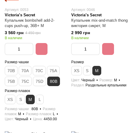
Артикул: 0053
Артикул: 0046
Victoria’s Secret
Victoria’s Secret
Купальник bombshell add-2-
Купальник mix-and-match thong
cups push-up, 36B+ M
виктория сикрет, M
3 560 грн
2 990 грн
4 450 грн
В наличии
В наличии
Размер чашки
Размер
70B
70А
70C
75A
XS
S
M
Цвет
Черный
Размер
M
75B
75C
75D
80B
Раздел
Раздельные купальники
Размер плавок
XS
S
M
L
Размер чашки
80B
Размер
плавок
M
Размер плавок
L
Цвет
Черный
Цена
4450.00