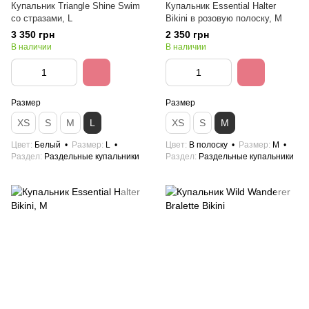
Купальник Triangle Shine Swim
Купальник Essential Halter
со стразами, L
Bikini в розовую полоску, M
3 350 грн
2 350 грн
В наличии
В наличии
Размер
Размер
XS
S
M
L
XS
S
M
Цвет
Белый
Размер
L
Цвет
В полоску
Размер
M
Раздел
Раздельные купальники
Раздел
Раздельные купальники