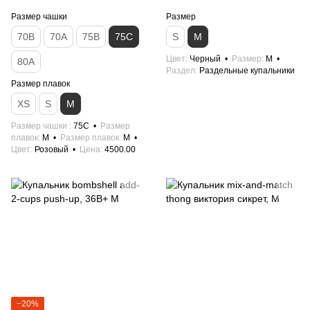
Размер чашки
Размер
70B
70А
75B
75C
S
M
Цвет
Черный
Размер
M
80A
Раздел
Раздельные купальники
Размер плавок
XS
S
M
Размер чашки
75C
Размер
плавок
M
Размер плавок
M
Цвет
Розовый
Цена
4500.00
−20%