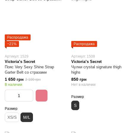
Распродажа
−21%
Распродажа
Артикул: 1529
Артикул: 1508
Victoria’s Secret
Victoria’s Secret
Пояс Very Sexy Shine Strap
Чулки crystal signature thigh
Garter Belt со стразами
highs
1 650 грн
850 грн
2 100 грн
В наличии
Нет в наличии
Размер
S
Размер
XS/S
M/L