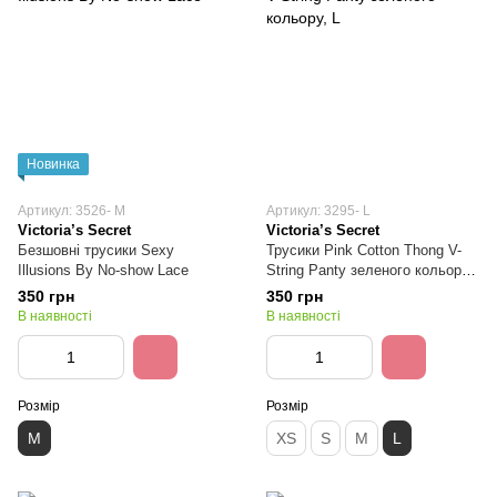
Новинка
Артикул: 3526- M
Артикул: 3295- L
Victoria’s Secret
Victoria’s Secret
Безшовні трусики Sexy
Трусики Pink Cotton Thong V-
Illusions By No-show Lace
String Panty зеленого кольору,
L
350 грн
350 грн
В наявності
В наявності
Розмір
Розмір
M
XS
S
M
L