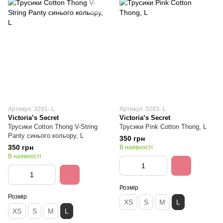
Артикул: 3291- L
Артикул: 3283- L
Victoria’s Secret
Victoria’s Secret
Трусики Cotton Thong V-String
Трусики Pink Cotton Thong, L
Panty синього кольору, L
350 грн
350 грн
В наявності
В наявності
Розмір
Розмір
XS
S
M
L
XS
S
M
L