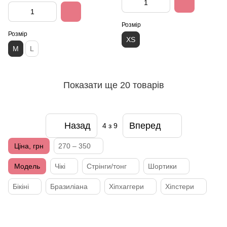
Розмір
Розмір
XS
M
L
Показати ще 20 товарів
Назад
Вперед
4
з 9
Ціна, грн
270 – 350
Модель
Чікі
Стрінги/тонг
Шортики
Бікіні
Бразиліана
Хіпхаггери
Хіпстери