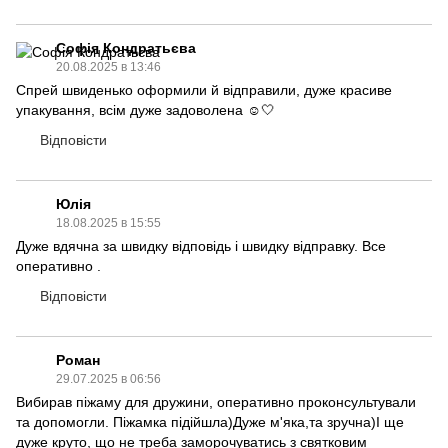
Софія Кондратьєва
20.08.2025 в 13:46
Спрей швиденько оформили й відправили, дуже красиве
упакування, всім дуже задоволена ☺️🤍
Відповісти
Юлія
18.08.2025 в 15:55
Дуже вдячна за швидку відповідь і швидку відправку. Все
оперативно .
Відповісти
Роман
29.07.2025 в 06:56
Вибирав піжаму для дружини, оперативно проконсультували
та допомогли. Піжамка підійшла)Дуже м'яка,та зручна)І ще
дуже круто, що не треба заморочуватись з святковим