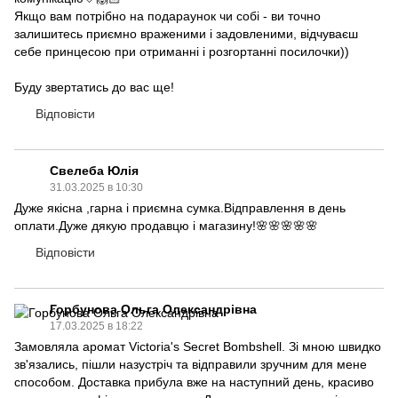
Якщо вам потрібно на подараунок чи собі - ви точно
залишитесь приємно враженими і задовленими, відчуваєш
себе принцесою при отриманні і розгортанні посилочки))
Буду звертатись до вас ще!
Відповісти
Свелеба Юлія
31.03.2025 в 10:30
Дуже якісна ,гарна і приємна сумка.Відправлення в день
оплати.Дуже дякую продавцю і магазину!🌸🌸🌸🌸🌸
Відповісти
Горбунова Ольга Олександрівна
17.03.2025 в 18:22
Замовляла аромат Victoria's Secret Bombshell. Зі мною швидко
зв'язались, пішли назустріч та відправили зручним для мене
способом. Доставка прибула вже на наступний день, красиво