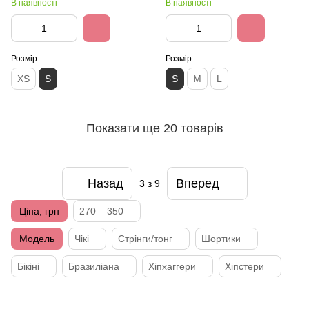
В наявності
В наявності
Розмір
Розмір
XS
S
S
M
L
Показати ще 20 товарів
Назад
Вперед
3
з 9
Ціна, грн
270 – 350
Модель
Чікі
Стрінги/тонг
Шортики
Бікіні
Бразиліана
Хіпхаггери
Хіпстери