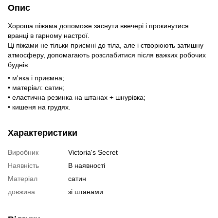
Опис
Хороша піжама допоможе заснути ввечері і прокинутися
вранці в гарному настрої.
Ці піжами не тільки приємні до тіла, але і створюють затишну
атмосферу, допомагають розслабитися після важких робочих
буднів
• м'яка і приємна;
• матеріал: сатин;
• еластична резинка на штанах + шнурівка;
• кишеня на грудях.
Характеристики
Виробник
Victoria's Secret
Наявність
В наявності
Матеріал
сатин
довжина
зі штанами