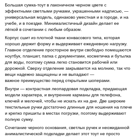
Большая сумка-тоут в лаконичном черном цвете с
эффектными светлыми ручками, украшенными надписью, —
универсальная модель, одинаково уместная и в городе, и на
учебе, и в поездке. Минималистичный дизайн делает ее
лёгкой в ​​сочетании с любым образом.
Корпус сшит из плотной ткани конвасового типа, которая
хорошо держит форму и выдерживает ежедневную нагрузку.
Главное отделение просторное внутри свободно помещаются
ноутбук, планшет, папка с документами, косметичка и бутылка
для воды, поэтому сумка легко становится рабочей или
дорожной. Сверху отделение закрывается на молнию, так что
вещи надежно защищены и не выпадают —
важное преимущество перед открытыми шоперами.
Внутри — контрастная леопардовая подкладка, придающая
модели характера, и внутренние карманы для телефона,
ключей и мелочей, чтобы не искать их на дне. Две широкие
текстильные ручки достаточно длинные для ношения на плече
и крепко пришиты в местах погрузки, поэтому выдерживают
полную сумку.
Сочетание черного основания, светлых ручек и неожиданной
анималистической подкладки делает этот тоут не просто