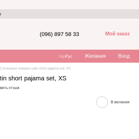
г
(096) 897 58 33
Мой заказ
Желания
Вход
Укр
Рус
Сатиновая пижама satin short pajama set, XS
in short pajama set, XS
вить отзыв
В желания