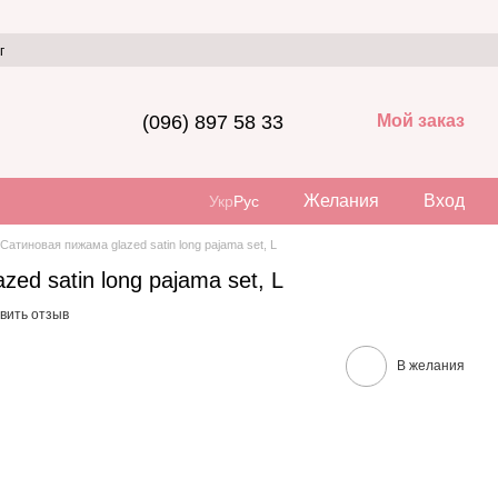
г
(096) 897 58 33
Мой заказ
Желания
Вход
Укр
Рус
Сатиновая пижама glazed satin long pajama set, L
ed satin long pajama set, L
вить отзыв
В желания