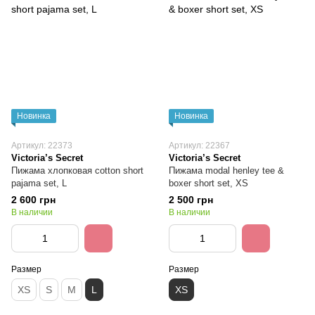
Новинка
Новинка
Артикул: 22373
Артикул: 22367
Victoria’s Secret
Victoria’s Secret
Пижама хлопковая cotton short
Пижама modal henley tee &
pajama set, L
boxer short set, XS
2 600 грн
2 500 грн
В наличии
В наличии
Размер
Размер
XS
S
M
L
XS