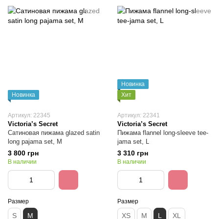
Новинка
Новинка
Хит
Артикул: 22345
Артикул: 22341
Victoria’s Secret
Victoria’s Secret
Сатиновая пижама glazed satin
Пижама flannel long-sleeve tee-
long pajama set, M
jama set, L
3 800 грн
3 310 грн
В наличии
В наличии
Размер
Размер
S
M
XS
M
L
XL