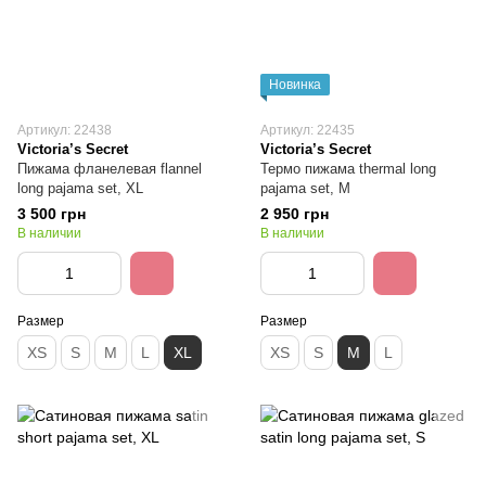
Новинка
Артикул: 22438
Артикул: 22435
Victoria’s Secret
Victoria’s Secret
Пижама фланелевая flannel
Термо пижама thermal long
long pajama set, XL
pajama set, M
3 500 грн
2 950 грн
В наличии
В наличии
Размер
Размер
XS
S
M
L
XL
XS
S
M
L