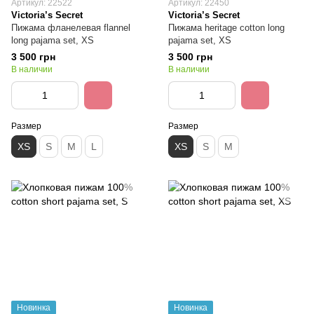
Артикул: 22522
Артикул: 22450
Victoria’s Secret
Victoria’s Secret
Пижама фланелевая flannel
Пижама heritage cotton long
long pajama set, XS
pajama set, XS
3 500 грн
3 500 грн
В наличии
В наличии
Размер
Размер
XS
S
M
L
XS
S
M
Новинка
Новинка