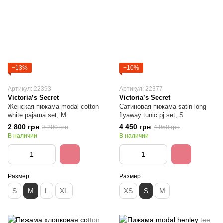
−13%
−10%
Артикул: 22393
Артикул: 22377
Victoria’s Secret
Victoria’s Secret
Женская пижама modal-cotton
Сатиновая пижама satin long
white pajama set, M
flyaway tunic pj set, S
2 800 грн
4 450 грн
3 200 грн
4 950 грн
В наличии
В наличии
Размер
Размер
S
M
L
XL
XS
S
M