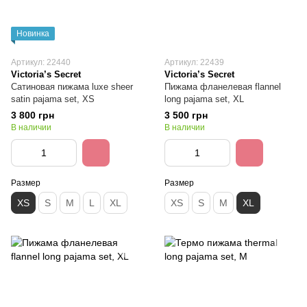
Новинка
Артикул: 22440
Артикул: 22439
Victoria’s Secret
Victoria’s Secret
Сатиновая пижама luxe sheer
Пижама фланелевая flannel
satin pajama set, XS
long pajama set, XL
3 800 грн
3 500 грн
В наличии
В наличии
Размер
Размер
XS
S
M
L
XL
XS
S
M
XL