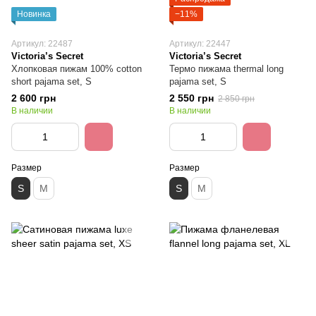
Новинка
−11%
Артикул: 22487
Артикул: 22447
Victoria’s Secret
Victoria’s Secret
Хлопковая пижам 100% cotton
Термо пижама thermal long
short pajama set, S
pajama set, S
2 600 грн
2 550 грн
2 850 грн
В наличии
В наличии
Размер
Размер
S
M
S
M