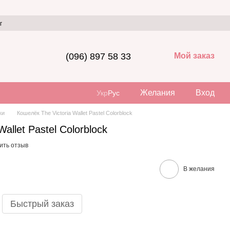
г
(096) 897 58 33
Мой заказ
Желания
Вход
Укр
Рус
ки
Кошелёк The Victoria Wallet Pastel Colorblock
allet Pastel Colorblock
ить отзыв
В желания
Быстрый заказ