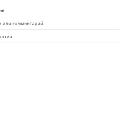
ret
 или комментарий
антия