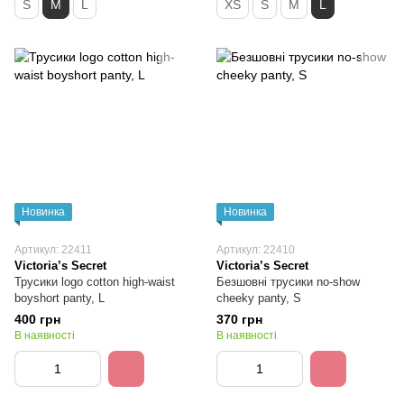
S
M
L
XS
S
M
L
Новинка
Новинка
Артикул: 22411
Артикул: 22410
Victoria’s Secret
Victoria’s Secret
Трусики logo cotton high-waist
Безшовні трусики no-show
boyshort panty, L
cheeky panty, S
400 грн
370 грн
В наявності
В наявності