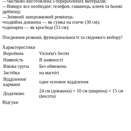
—Частково виготовлена з перероблених матеріалів;
—Вміщує все необхідне: телефон, гаманець, ключі та базові
дрібниці;
—Знімний ланцюжковий ремінець:
•подвійна довжина — як сумка на плече (30 см);
•одинарна — як кросбоді (53 см);
Поєднання розкоші, функціональності та свідомого вибору!
Характеристики
Виробник
Victoria's Secret
Наявність
В наявності
Вікова група
Без обмежень
Застібка
на магніті
Відділення/
одне основне відділення
кармани
24 см (довжина) × 10 см (ширина) × 15 см
Додатково
(висота)
Відгуки