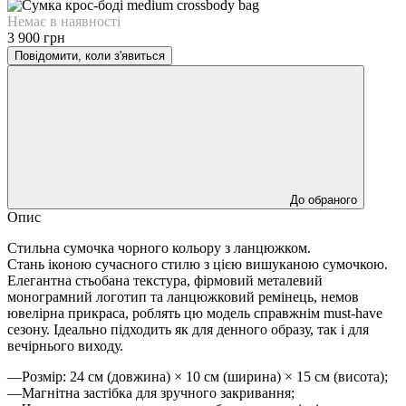
Немає в наявності
3 900 грн
Повідомити, коли з'явиться
До обраного
Опис
Стильна сумочка чорного кольору з ланцюжком.
Стань іконою сучасного стилю з цією вишуканою сумочкою.
Елегантна стьобана текстура, фірмовий металевий
монограмний логотип та ланцюжковий ремінець, немов
ювелірна прикраса, роблять цю модель справжнім must-have
сезону. Ідеально підходить як для денного образу, так і для
вечірнього виходу.
—Розмір: 24 см (довжина) × 10 см (ширина) × 15 см (висота);
—Магнітна застібка для зручного закривання;