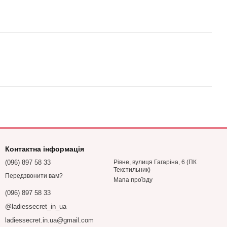
Контактна інформація
(096) 897 58 33
Рівне, вулиця Гагаріна, 6 (ПК
Текстильник)
Передзвонити вам?
Мапа проїзду
(096) 897 58 33
@ladiessecret_in_ua
ladiessecret.in.ua@gmail.com