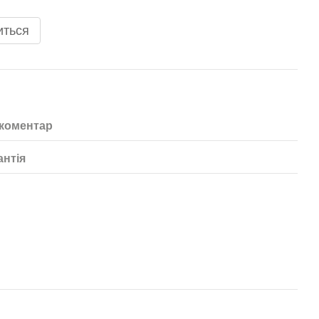
иться
 коментар
антія