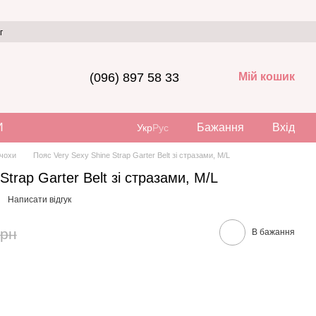
г
(096) 897 58 33
Мій кошик
И
Бажання
Вхід
Укр
Рус
нчохи
Пояс Very Sexy Shine Strap Garter Belt зі стразами, M/L
Strap Garter Belt зі стразами, M/L
Написати відгук
грн
В бажання