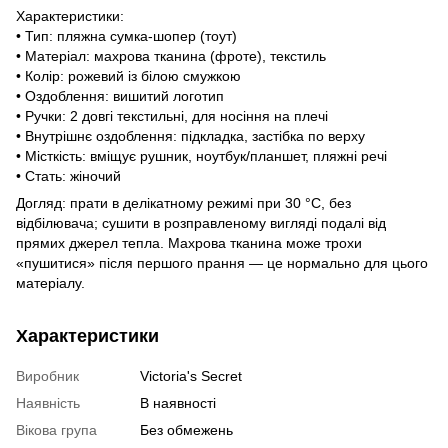
Характеристики:
• Тип: пляжна сумка-шопер (тоут)
• Матеріал: махрова тканина (фроте), текстиль
• Колір: рожевий із білою смужкою
• Оздоблення: вишитий логотип
• Ручки: 2 довгі текстильні, для носіння на плечі
• Внутрішнє оздоблення: підкладка, застібка по верху
• Місткість: вміщує рушник, ноутбук/планшет, пляжні речі
• Стать: жіночий
Догляд: прати в делікатному режимі при 30 °C, без
відбілювача; сушити в розправленому вигляді подалі від
прямих джерел тепла. Махрова тканина може трохи
«пушитися» після першого прання — це нормально для цього
матеріалу.
Характеристики
Виробник
Victoria's Secret
Наявність
В наявності
Вікова група
Без обмежень