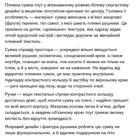
Пляжна сумка-тоут у впізнаваному рожево-білому смугастому
дизайні із вишитим логотипом-крилами по центру. Головна її
особливість — матеріал: сумка виконана з м'якої махрової
(фроте) тканини, тієї самої, з якої шиють пляжні рушники. Це
приємна на дотик, «домашня» текстура, яка одразу задає
літній курортний настрій і виглядає дорожче за звичайний
пляжний текстиль.
Сумка справді простора — усередині вільно вміщується
великий рушник, косметичка, сонцезахисний крем, а також
ноутбук, планшет чи книга, тож носити її можна не тільки на
пляж, а й у місто, коворкінг чи на навчання. На відміну від
відкритих пляжних сумок, ця має практичну внутрішню
підкладку контрастного кольору й застібку по верхньому краю
— речі захищені від піску, води та сторонніх очей.
Ручки — міцні текстильні стрічки контрастного кольору,
достатньо довгі, щоб носити сумку на плечі, і надійно пришиті
по всій висоті корпусу. Махрова основа легка й м'яка, добре
складається, а завдяки об'ємному крою тоут тримає велику
місткість без відчуття громіздкості.
Яскравий дизайн і фактура рушника роблять цю сумку не
лише функціональною, а й вдалим подарунком на літо.