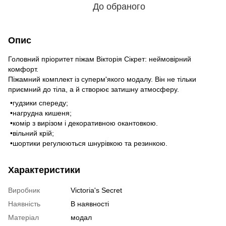
До обраного
Опис
Головний пріоритет піжам Вікторія Сікрет: неймовірний
комфорт.
Піжамний комплект із суперм'якого модалу. Він не тільки
приємний до тіла, а й створює затишну атмосферу.
•гудзики спереду;
•нагрудна кишеня;
•комір з вирізом і декоративною окантовкою.
•вільний крій;
•шортики регулюються шнурівкою та резинкою.
Характеристики
Виробник
Victoria's Secret
Наявність
В наявності
Матеріал
модал