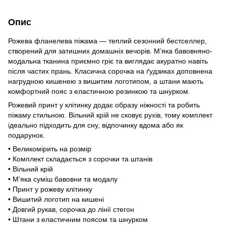
Опис
Рожева фланелева піжама — теплий сезонний бестселлер,
створений для затишних домашніх вечорів. М’яка бавовняно-
модальна тканина приємно гріє та виглядає акуратно навіть
після частих прань. Класична сорочка на ґудзиках доповнена
нагрудною кишенею з вишитим логотипом, а штани мають
комфортний пояс з еластичною резинкою та шнурком.
Рожевий принт у клітинку додає образу ніжності та робить
піжаму стильною. Вільний крій не сковує рухів, тому комплект
ідеально підходить для сну, відпочинку вдома або як
подарунок.
• Великомірить на розмір
• Комплект складається з сорочки та штанів
• Вільний крій
• М’яка суміш бавовни та модалу
• Принт у рожеву клітинку
• Вишитий логотип на кишені
• Довгий рукав, сорочка до лінії стегон
• Штани з еластичним поясом та шнурком