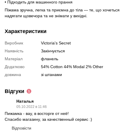
• Підходить для машинного прання
Піжама зручна, легка та приємна до тіла — те, що хочеться
надягати щовечора та не знімати у вихідні.
Характеристики
Виробник
Victoria's Secret
Наявність
Закінчується
Матеріал
фланель
Додатково
54% Cotton 44% Modal 2% Other
довжина
зі штанами
Відгуки
1
Наталья
05.10.2022 в 11:46
Пижамка - вау, в восторге от неё!
Спасибо магазину, за качественный сервис :)
Відповісти