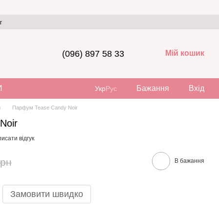
г
(096) 897 58 33
Мій кошик
И
Бажання
Вхід
Укр
Рус
и
Парфум Tease Candy Noir
Noir
исати відгук
грн
В бажання
Замовити швидко