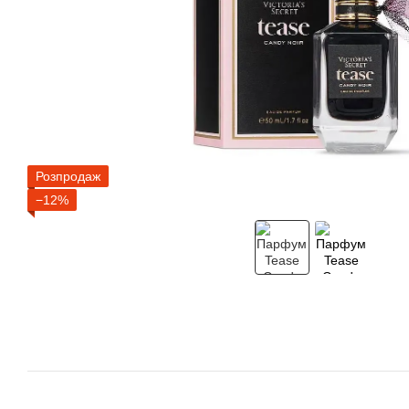
Розпродаж
−12%