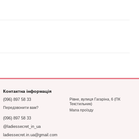
Контактна інформація
(096) 897 58 33
Рівне, вулиця Гагаріна, 6 (ПК
Текстильник)
Передзвонити вам?
Мапа проїзду
(096) 897 58 33
@ladiessecret_in_ua
ladiessecret.in.ua@gmail.com