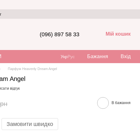
г
(096) 897 58 33
Мій кошик
И
Бажання
Вхід
Укр
Рус
и
Парфум Heavenly Dream Angel
am Angel
сати відгук
грн
В бажання
Замовити швидко