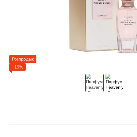
Розпродаж
−19%