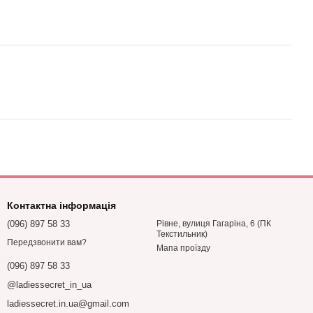
Контактна інформація
(096) 897 58 33
Рівне, вулиця Гагаріна, 6 (ПК
Текстильник)
Передзвонити вам?
Мапа проїзду
(096) 897 58 33
@ladiessecret_in_ua
ladiessecret.in.ua@gmail.com