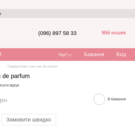
г
(096) 897 58 33
Мій кошик
И
Бажання
Вхід
Укр
Рус
и
Парфум bare rose eau de parfum
 de parfum
сати відгук
грн
В бажання
Замовити швидко