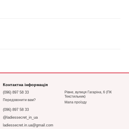
Контактна інформація
(096) 897 58 33
Рівне, вулиця Гагаріна, 6 (ПК
Текстильник)
Передзвонити вам?
Мапа проїзду
(096) 897 58 33
@ladiessecret_in_ua
ladiessecret.in.ua@gmail.com