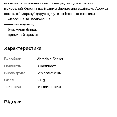
м'якими та шовковистими. Вона додає губам легкий,
природний блиск із делікатним фруктовим відтінком. Аромат
соковитої маракуї дарує відчуття свіжості та екзотики.
—живлення та зволоження;
—легкий відтінок;
—блискучий фініш;
—приємний аромат.
Характеристики
Виробник
Victoria's Secret
Наявність
В наявності
Вікова група
Без обмежень
Об’єм
3.1 g
Тип шкіри
Всі типи шкіри
Відгуки