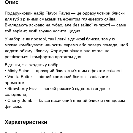
Опис
Подарунковий набір Flavor Faves — це одразу чотири блиски
для губ з різними смаками та ефектом глянцевого сяйва.
Виглядають яскраво на губах, але без зайвої липкості — саме
той варіант, який зручно носити щодня.
У наборі є як прозорі, так і легкі відтінкові блиски, тому їх
можна комбінувати: наносити окремо або поверх помади, щоб
додати об’єму і блиску. Формула рівномірно лягає, не
розтікається і комфортна протягом дня.
Відтінки, які входять у набір:
• Minty Shine — прозорий блиск із м’ятним ефектом свіжості;
• Vanilla Butter — ніжний кремовий блиск із ванільним
ароматом;
• Strawberry Fizz — легкий рожевий відтінок із ягідною
солодкістю;
• Cherry Bomb — більш насичений ягідний блиск із глянцевим
фінішем.
Характеристики