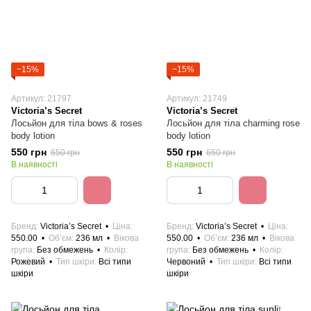
−15%
−15%
Артикул: 21797
Артикул: 21749
Victoria’s Secret
Victoria’s Secret
Лосьйон для тіла bows & roses
Лосьйон для тіла charming rose
body lotion
body lotion
550 грн
550 грн
650 грн
650 грн
В наявності
В наявності
Бренд
Victoria’s Secret
Ціна
Бренд
Victoria’s Secret
Ціна
550.00
Об’єм
236 мл
Вікова
550.00
Об’єм
236 мл
Вікова
група
Без обмежень
Колір
група
Без обмежень
Колір
Рожевий
Тип шкіри
Всі типи
Червоний
Тип шкіри
Всі типи
шкіри
шкіри