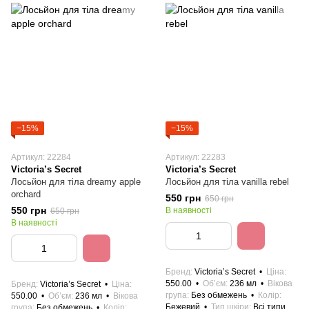
−15%
−15%
Артикул: 22284
Артикул: 22283
Victoria’s Secret
Victoria’s Secret
Лосьйон для тіла dreamy apple
Лосьйон для тіла vanilla rebel
orchard
550 грн
650 грн
550 грн
В наявності
650 грн
В наявності
Бренд
Victoria’s Secret
Ціна
550.00
Об’єм
236 мл
Вікова
Бренд
Victoria’s Secret
Ціна
група
Без обмежень
Колір
550.00
Об’єм
236 мл
Вікова
Бежевий
Тип шкіри
Всі типи
група
Без обмежень
Колір