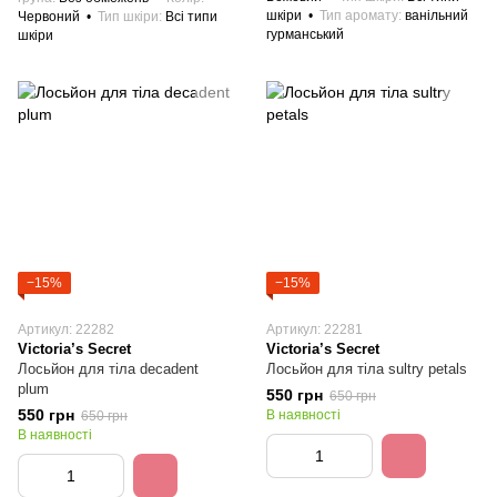
шкіри
Тип аромату
ванільний
Червоний
Тип шкіри
Всі типи
гурманський
шкіри
−15%
−15%
Артикул: 22282
Артикул: 22281
Victoria’s Secret
Victoria’s Secret
Лосьйон для тіла decadent
Лосьйон для тіла sultry petals
plum
550 грн
650 грн
550 грн
В наявності
650 грн
В наявності