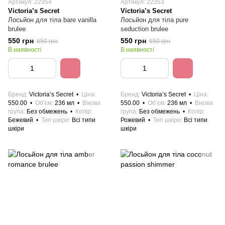
Артикул: 22354
Артикул: 22353
Victoria’s Secret
Victoria’s Secret
Лосьйон для тіла bare vanilla
Лосьйон для тіла pure
brulee
seduction brulee
550 грн
550 грн
650 грн
650 грн
В наявності
В наявності
Бренд
Victoria’s Secret
Ціна
Бренд
Victoria’s Secret
Ціна
550.00
Об’єм
236 мл
Вікова
550.00
Об’єм
236 мл
Вікова
група
Без обмежень
Колір
група
Без обмежень
Колір
Бежевий
Тип шкіри
Всі типи
Рожевий
Тип шкіри
Всі типи
шкіри
шкіри