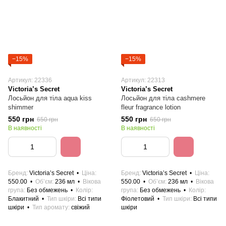
−15%
−15%
Артикул: 22336
Артикул: 22313
Victoria’s Secret
Victoria’s Secret
Лосьйон для тіла aqua kiss
Лосьйон для тіла cashmere
shimmer
fleur fragrance lotion
550 грн
550 грн
650 грн
650 грн
В наявності
В наявності
Бренд
Victoria’s Secret
Ціна
Бренд
Victoria’s Secret
Ціна
550.00
Об’єм
236 мл
Вікова
550.00
Об’єм
236 мл
Вікова
група
Без обмежень
Колір
група
Без обмежень
Колір
Блакитний
Тип шкіри
Всі типи
Фіолетовий
Тип шкіри
Всі типи
шкіри
Тип аромату
свіжий
шкіри