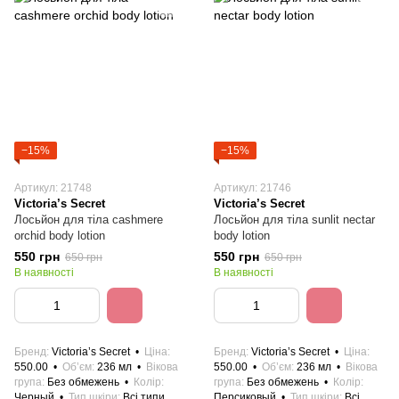
−15%
−15%
Артикул: 21748
Артикул: 21746
Victoria’s Secret
Victoria’s Secret
Лосьйон для тіла cashmere
Лосьйон для тіла sunlit nectar
orchid body lotion
body lotion
550 грн
550 грн
650 грн
650 грн
В наявності
В наявності
Бренд
Victoria’s Secret
Ціна
Бренд
Victoria’s Secret
Ціна
550.00
Об’єм
236 мл
Вікова
550.00
Об’єм
236 мл
Вікова
група
Без обмежень
Колір
група
Без обмежень
Колір
Черный
Тип шкіри
Всі типи
Персиковый
Тип шкіри
Всі