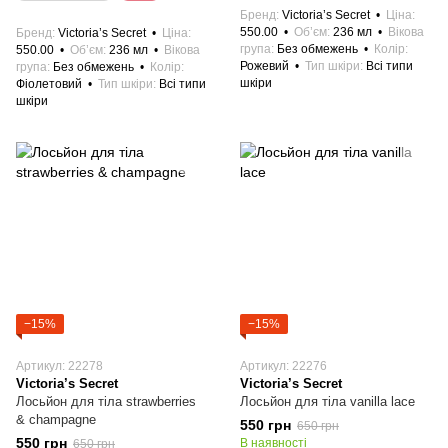
Бренд
Victoria’s Secret
Ціна
550.00
Об’єм
236 мл
Вікова
Бренд
Victoria’s Secret
Ціна
група
Без обмежень
Колір
550.00
Об’єм
236 мл
Вікова
Рожевий
Тип шкіри
Всі типи
група
Без обмежень
Колір
шкіри
Фіолетовий
Тип шкіри
Всі типи
шкіри
−15%
−15%
Артикул: 22278
Артикул: 22276
Victoria’s Secret
Victoria’s Secret
Лосьйон для тіла strawberries
Лосьйон для тіла vanilla lace
& champagne
550 грн
650 грн
550 грн
В наявності
650 грн