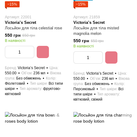
−15%
−15%
Артикул: 22001
Артикул: 21859
Victoria’s Secret
Victoria’s Secret
Лосьйон для тіла celestial rose
Лосьйон для тіла misted
magnolia melon
550 грн
650 грн
550 грн
В наявності
650 грн
В наявності
Бренд
Victoria’s Secret
Ціна
550.00
Об’єм
236 мл
Вікова
Бренд
Victoria’s Secret
Ціна
група
Без обмежень
Колір
550.00
Об’єм
236 мл
Вікова
Фіолетовий
Тип шкіри
Всі типи
група
Без обмежень
Колір
шкіри
Тип аромату
фруктово-
Персиковый
Тип шкіри
Всі
квітковий
типи шкіри
Тип аромату
квітковий, свіжий