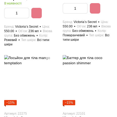
В наявності
Бренд
Victoria’s Secret
Ціна
550.00
Об’єм
236 мл
Вікова
Бренд
Victoria’s Secret
Ціна
група
Без обмежень
Колір
550.00
Об’єм
236 мл
Вікова
Помаранчевий
Тип шкіри
Всі
група
Без обмежень
Колір
типи шкіри
Рожевий
Тип шкіри
Всі типи
шкіри
−15%
−15%
Артикул: 22275
Артикул: 22101