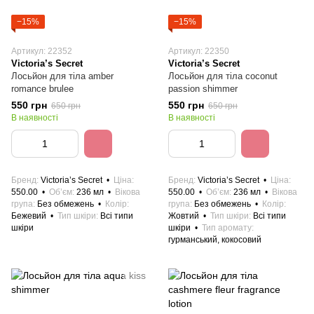
−15%
−15%
Артикул: 22352
Артикул: 22350
Victoria’s Secret
Victoria’s Secret
Лосьйон для тіла amber
Лосьйон для тіла coconut
romance brulee
passion shimmer
550 грн
550 грн
650 грн
650 грн
В наявності
В наявності
Бренд
Victoria’s Secret
Ціна
Бренд
Victoria’s Secret
Ціна
550.00
Об’єм
236 мл
Вікова
550.00
Об’єм
236 мл
Вікова
група
Без обмежень
Колір
група
Без обмежень
Колір
Бежевий
Тип шкіри
Всі типи
Жовтий
Тип шкіри
Всі типи
шкіри
шкіри
Тип аромату
гурманський, кокосовий