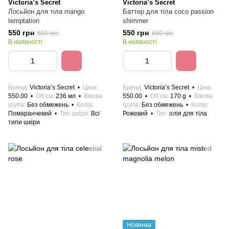
Victoria’s Secret
Victoria’s Secret
Лосьйон для тіла mango
Баттер для тіла coco passion
temptation
shimmer
550 грн
550 грн
650 грн
650 грн
В наявності
В наявності
Бренд
Victoria’s Secret
Ціна
Бренд
Victoria’s Secret
Ціна
550.00
Об’єм
236 мл
Вікова
550.00
Об’єм
170 g
Вікова
група
Без обмежень
Колір
група
Без обмежень
Колір
Помаранчевий
Тип шкіри
Всі
Рожевий
Тип
олія для тіла
типи шкіри
Новинка