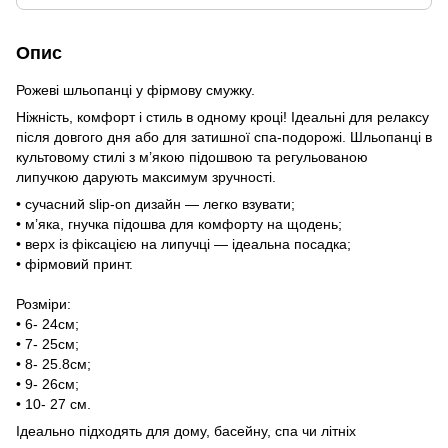
Опис
Рожеві шльопанці у фірмову смужку.
Ніжність, комфорт і стиль в одному кроці! Ідеальні для релаксу
після довгого дня або для затишної спа-подорожі. Шльопанці в
культовому стилі з м’якою підошвою та регульованою
липучкою дарують максимум зручності.
• сучасний slip-on дизайн — легко взувати;
• м’яка, гнучка підошва для комфорту на щодень;
• верх із фіксацією на липучці — ідеальна посадка;
• фірмовий принт.
Розміри:
• 6- 24см;
• 7- 25см;
• 8- 25.8см;
• 9- 26см;
• 10- 27 см.
Ідеально підходять для дому, басейну, спа чи літніх