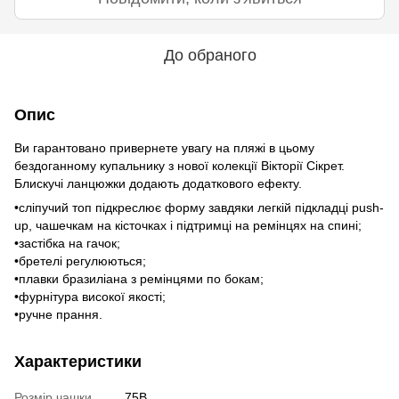
До обраного
Опис
Ви гарантовано привернете увагу на пляжі в цьому
бездоганному купальнику з нової колекції Вікторії Сікрет.
Блискучі ланцюжки додають додаткового ефекту.
•сліпучий топ підкреслює форму завдяки легкій підкладці push-
up, чашечкам на кісточках і підтримці на ремінцях на спині;
•застібка на гачок;
•бретелі регулюються;
•плавки бразиліана з ремінцями по бокам;
•фурнітура високої якості;
•ручне прання.
Характеристики
Розмір чашки
75B