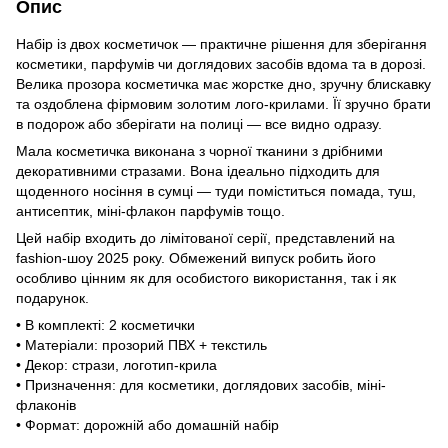
Опис
Набір із двох косметичок — практичне рішення для зберігання
косметики, парфумів чи доглядових засобів вдома та в дорозі.
Велика прозора косметичка має жорстке дно, зручну блискавку
та оздоблена фірмовим золотим лого-крилами. Її зручно брати
в подорож або зберігати на полиці — все видно одразу.
Мала косметичка виконана з чорної тканини з дрібними
декоративними стразами. Вона ідеально підходить для
щоденного носіння в сумці — туди поміститься помада, туш,
антисептик, міні-флакон парфумів тощо.
Цей набір входить до лімітованої серії, представлений на
fashion-шоу 2025 року. Обмежений випуск робить його
особливо цінним як для особистого використання, так і як
подарунок.
• В комплекті: 2 косметички
• Матеріали: прозорий ПВХ + текстиль
• Декор: стрази, логотип-крила
• Призначення: для косметики, доглядових засобів, міні-
флаконів
• Формат: дорожній або домашній набір