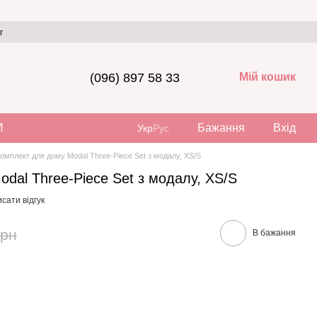
г
(096) 897 58 33
Мій кошик
И
Бажання
Вхід
Укр
Рус
омплект для дому Modal Three-Piece Set з модалу, XS/S
dal Three-Piece Set з модалу, XS/S
сати відгук
грн
В бажання