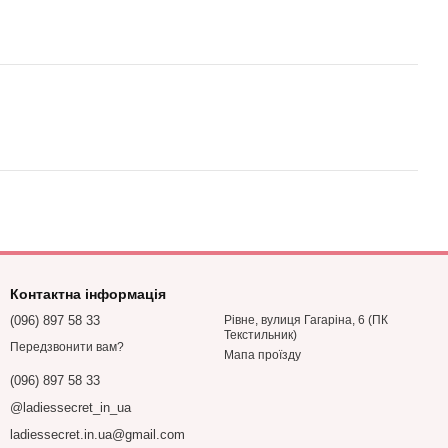
Контактна інформація
(096) 897 58 33
Рівне, вулиця Гагаріна, 6 (ПК
Текстильник)
Передзвонити вам?
Мапа проїзду
(096) 897 58 33
@ladiessecret_in_ua
ladiessecret.in.ua@gmail.com