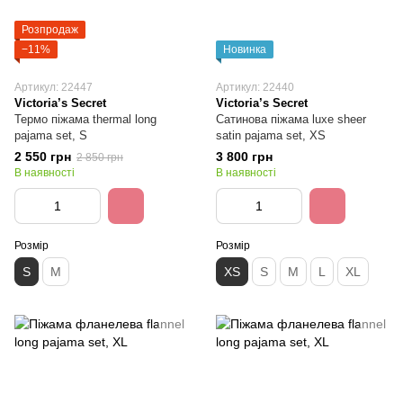
Розпродаж
−11%
Новинка
Артикул: 22447
Артикул: 22440
Victoria’s Secret
Victoria’s Secret
Термо піжама thermal long
Сатинова піжама luxe sheer
pajama set, S
satin pajama set, XS
2 550 грн
3 800 грн
2 850 грн
В наявності
В наявності
Розмір
Розмір
S
M
XS
S
M
L
XL