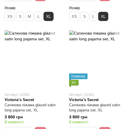
Розмір
Розмір
XS
S
M
L
XL
XS
S
L
XL
Новинка
Хіт
Артикул: 22305
Артикул: 22301
Victoria’s Secret
Victoria’s Secret
Сатинова піжама glazed satin
Сатинова піжама glazed satin
long pajama set, XL
long pajama set, XL
3 800 грн
3 800 грн
В наявності
В наявності