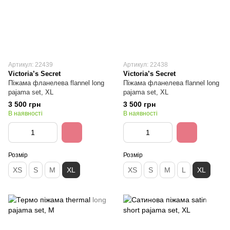
Артикул: 22439
Артикул: 22438
Victoria’s Secret
Victoria’s Secret
Піжама фланелева flannel long
Піжама фланелева flannel long
pajama set, XL
pajama set, XL
3 500 грн
3 500 грн
В наявності
В наявності
Розмір
Розмір
XS
S
M
XL
XS
S
M
L
XL