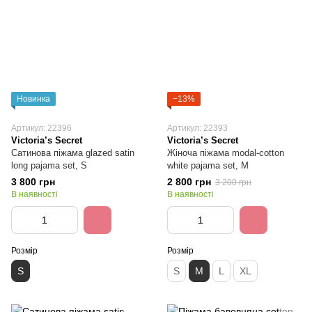
Новинка
−13%
Артикул: 22396
Артикул: 22393
Victoria’s Secret
Victoria’s Secret
Сатинова піжама glazed satin
Жіноча піжама modal-cotton
long pajama set, S
white pajama set, M
3 800 грн
2 800 грн
3 200 грн
В наявності
В наявності
Розмір
Розмір
S
S
M
L
XL