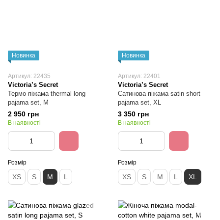
Новинка
Новинка
Артикул: 22435
Артикул: 22401
Victoria’s Secret
Victoria’s Secret
Термо піжама thermal long
Сатинова піжама satin short
pajama set, M
pajama set, XL
2 950 грн
3 350 грн
В наявності
В наявності
Розмір
Розмір
XS
S
M
L
XS
S
M
L
XL