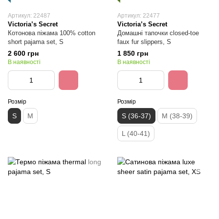
Артикул: 22487
Артикул: 22477
Victoria’s Secret
Victoria’s Secret
Котонова піжама 100% cotton
Домашні тапочки closed-toe
short pajama set, S
faux fur slippers, S
2 600 грн
1 850 грн
В наявності
В наявності
Розмір
Розмір
S
M
S (36-37)
M (38-39)
L (40-41)