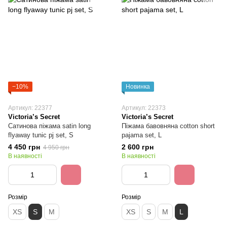
−10%
Новинка
Артикул: 22377
Артикул: 22373
Victoria’s Secret
Victoria’s Secret
Сатинова піжама satin long
Піжама бавовняна cotton short
flyaway tunic pj set, S
pajama set, L
4 450 грн
2 600 грн
4 950 грн
В наявності
В наявності
Розмір
Розмір
XS
S
M
XS
S
M
L