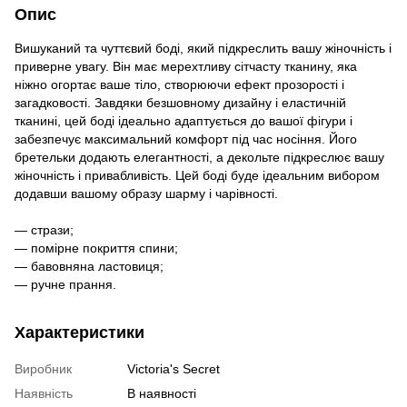
Опис
Вишуканий та чуттєвий боді, який підкреслить вашу жіночність і
приверне увагу. Він має мерехтливу сітчасту тканину, яка
ніжно огортає ваше тіло, створюючи ефект прозорості і
загадковості. Завдяки безшовному дизайну і еластичній
тканині, цей боді ідеально адаптується до вашої фігури і
забезпечує максимальний комфорт під час носіння. Його
бретельки додають елегантності, а декольте підкреслює вашу
жіночність і привабливість. Цей боді буде ідеальним вибором
додавши вашому образу шарму і чарівності.
— стрази;
— помірне покриття спини;
— бавовняна ластовиця;
— ручне прання.
Характеристики
Виробник
Victoria's Secret
Наявність
В наявності