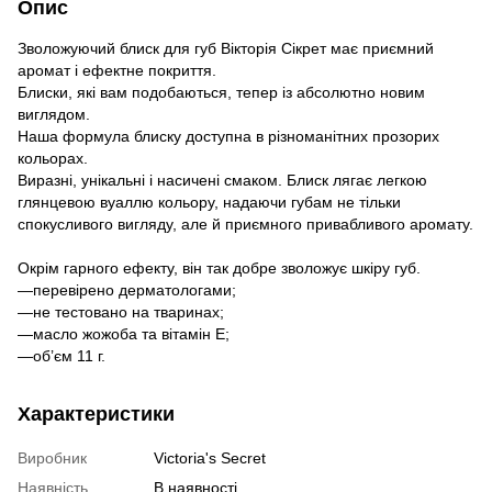
Опис
Зволожуючий блиск для губ Вікторія Сікрет має приємний
аромат і ефектне покриття.
Блиски, які вам подобаються, тепер із абсолютно новим
виглядом.
Наша формула блиску доступна в різноманітних прозорих
кольорах.
Виразні, унікальні і насичені смаком. Блиск лягає легкою
глянцевою вуаллю кольору, надаючи губам не тільки
спокусливого вигляду, але й приємного привабливого аромату.
Окрім гарного ефекту, він так добре зволожує шкіру губ.
—перевірено дерматологами;
—не тестовано на тваринах;
—масло жожоба та вітамін E;
—об’єм 11 г.
Характеристики
Виробник
Victoria's Secret
Наявність
В наявності