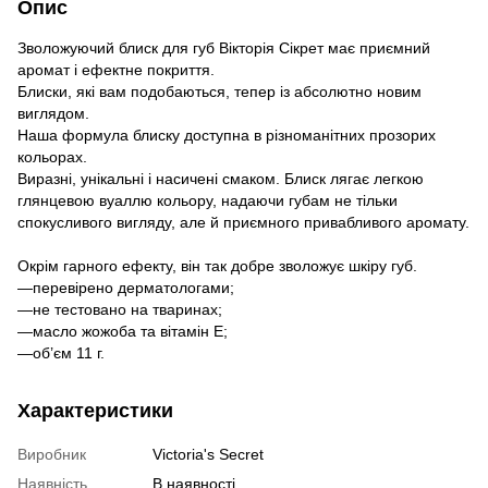
Опис
Зволожуючий блиск для губ Вікторія Сікрет має приємний
аромат і ефектне покриття.
Блиски, які вам подобаються, тепер із абсолютно новим
виглядом.
Наша формула блиску доступна в різноманітних прозорих
кольорах.
Виразні, унікальні і насичені смаком. Блиск лягає легкою
глянцевою вуаллю кольору, надаючи губам не тільки
спокусливого вигляду, але й приємного привабливого аромату.
Окрім гарного ефекту, він так добре зволожує шкіру губ.
—перевірено дерматологами;
—не тестовано на тваринах;
—масло жожоба та вітамін E;
—об’єм 11 г.
Характеристики
Виробник
Victoria's Secret
Наявність
В наявності