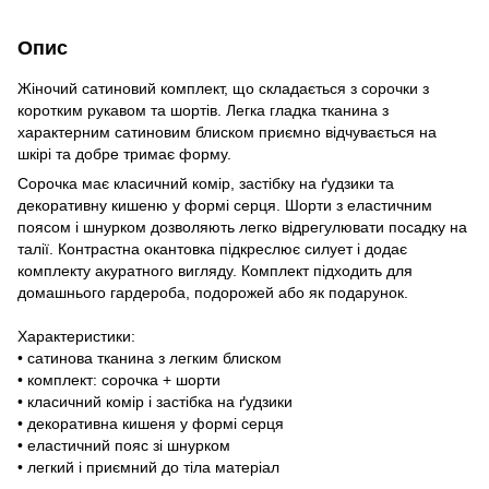
Опис
Жіночий сатиновий комплект, що складається з сорочки з
коротким рукавом та шортів. Легка гладка тканина з
характерним сатиновим блиском приємно відчувається на
шкірі та добре тримає форму.
Сорочка має класичний комір, застібку на ґудзики та
декоративну кишеню у формі серця. Шорти з еластичним
поясом і шнурком дозволяють легко відрегулювати посадку на
талії. Контрастна окантовка підкреслює силует і додає
комплекту акуратного вигляду. Комплект підходить для
домашнього гардероба, подорожей або як подарунок.
Характеристики:
• сатинова тканина з легким блиском
• комплект: сорочка + шорти
• класичний комір і застібка на ґудзики
• декоративна кишеня у формі серця
• еластичний пояс зі шнурком
• легкий і приємний до тіла матеріал