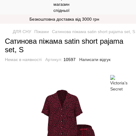
Безкоштовна доставка від 3000 грн
ДЛЯ СНУ
Піжами
Сатинова піжама satin short pajama set, S
Сатинова піжама satin short pajama
set, S
Немає в наявності
Артикул:
10597
Написати відгук