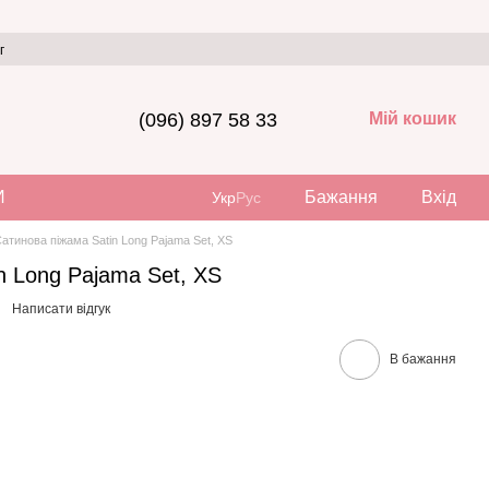
г
(096) 897 58 33
Мій кошик
И
Бажання
Вхід
Укр
Рус
атинова піжама Satin Long Pajama Set, XS
n Long Pajama Set, XS
Написати відгук
В бажання