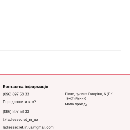
Контактна інформація
(096) 897 58 33
Рівне, вулиця Гагаріна, 6 (ПК
Текстильник)
Передзвонити вам?
Мапа проїзду
(096) 897 58 33
@ladiessecret_in_ua
ladiessecret.in.ua@gmail.com