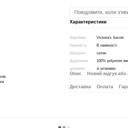
Повідомити, коли з'яв
Характеристики
Виробник
Victoria's Secret
Наявність
В наявності
Матеріал
сатин
Додатково
100% polyester ви
довжина
зі штанами
Опис
Новий відгук або
Доставка
Оплата
Гар