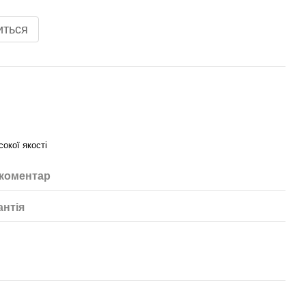
иться
сокої якості
 коментар
антія