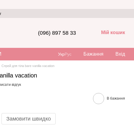
г
(096) 897 58 33
Мій кошик
И
Бажання
Вхід
Укр
Рус
Спрей для тіла bare vanilla vacation
nilla vacation
исати відгук
В бажання
Замовити швидко