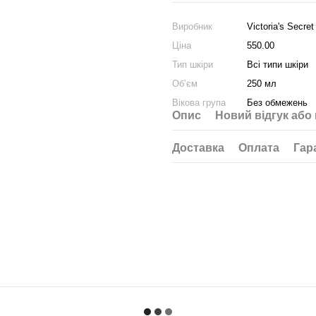
Виробник
Victoria's Secret
Ціна
550.00
Тип шкіри
Всі типи шкіри
Об’єм
250 мл
Вікова група
Без обмежень
Опис
Новий відгук або
Доставка
Оплата
Гар