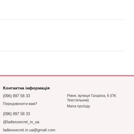
Контактна інформація
(096) 897 58 33
Рівне, вулиця Гагаріна, 6 (ПК
Текстильник)
Передзвонити вам?
Мапа проїзду
(096) 897 58 33
@ladiessecret_in_ua
ladiessecret.in.ua@gmail.com